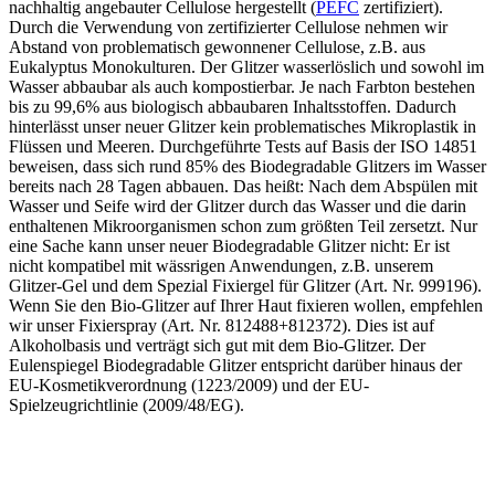
nachhaltig angebauter Cellulose hergestellt (
PEFC
zertifiziert).
Durch die Verwendung von zertifizierter Cellulose nehmen wir
Abstand von problematisch gewonnener Cellulose, z.B. aus
Eukalyptus Monokulturen. Der Glitzer wasserlöslich und sowohl im
Wasser abbaubar als auch kompostierbar. Je nach Farbton bestehen
bis zu 99,6% aus biologisch abbaubaren Inhaltsstoffen. Dadurch
hinterlässt unser neuer Glitzer kein problematisches Mikroplastik in
Flüssen und Meeren. Durchgeführte Tests auf Basis der ISO 14851
beweisen, dass sich rund 85% des Biodegradable Glitzers im Wasser
bereits nach 28 Tagen abbauen. Das heißt: Nach dem Abspülen mit
Wasser und Seife wird der Glitzer durch das Wasser und die darin
enthaltenen Mikroorganismen schon zum größten Teil zersetzt. Nur
eine Sache kann unser neuer Biodegradable Glitzer nicht: Er ist
nicht kompatibel mit wässrigen Anwendungen, z.B. unserem
Glitzer-Gel und dem Spezial Fixiergel für Glitzer (Art. Nr. 999196).
Wenn Sie den Bio-Glitzer auf Ihrer Haut fixieren wollen, empfehlen
wir unser Fixierspray (Art. Nr. 812488+812372). Dies ist auf
Alkoholbasis und verträgt sich gut mit dem Bio-Glitzer. Der
Eulenspiegel Biodegradable Glitzer entspricht darüber hinaus der
EU-Kosmetikverordnung (1223/2009) und der EU-
Spielzeugrichtlinie (2009/48/EG).