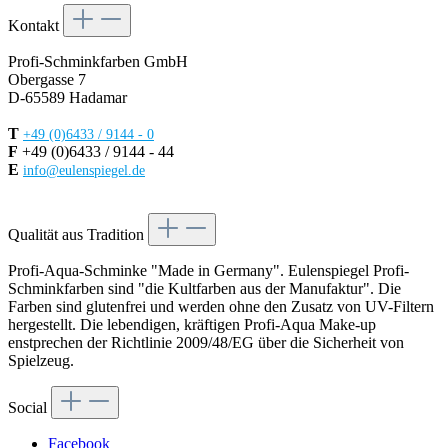
Kontakt
Profi-Schminkfarben GmbH
Obergasse 7
D-65589 Hadamar
T
+49 (0)6433 / 9144 - 0
F
+49 (0)6433 / 9144 - 44
E
info@eulenspiegel.de
Vertrag widerrufen
Qualität aus Tradition
Profi-Aqua-Schminke "Made in Germany". Eulenspiegel Profi-
Schminkfarben sind "die Kultfarben aus der Manufaktur". Die
Farben sind glutenfrei und werden ohne den Zusatz von UV-Filtern
hergestellt. Die lebendigen, kräftigen Profi-Aqua Make-up
enstprechen der Richtlinie 2009/48/EG über die Sicherheit von
Spielzeug.
Social
Facebook