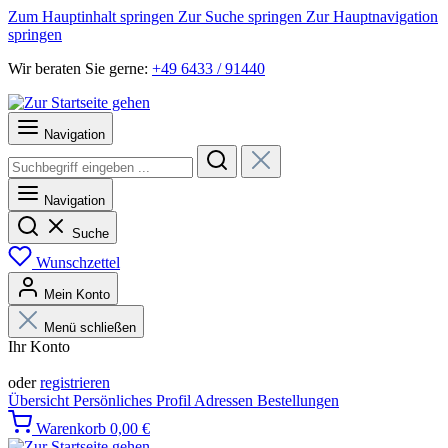
Zum Hauptinhalt springen
Zur Suche springen
Zur Hauptnavigation
springen
Wir beraten Sie gerne:
+49 6433 / 91440
Navigation
Navigation
Suche
Wunschzettel
Mein Konto
Menü schließen
Ihr Konto
Anmelden
oder
registrieren
Übersicht
Persönliches Profil
Adressen
Bestellungen
Warenkorb
0,00 €