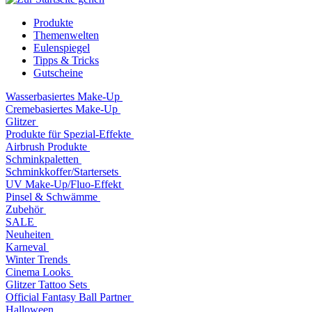
Produkte
Themenwelten
Eulenspiegel
Tipps & Tricks
Gutscheine
Wasserbasiertes Make-Up
Cremebasiertes Make-Up
Glitzer
Produkte für Spezial-Effekte
Airbrush Produkte
Schminkpaletten
Schminkkoffer/Startersets
UV Make-Up/Fluo-Effekt
Pinsel & Schwämme
Zubehör
SALE
Neuheiten
Karneval
Winter Trends
Cinema Looks
Glitzer Tattoo Sets
Official Fantasy Ball Partner
Halloween