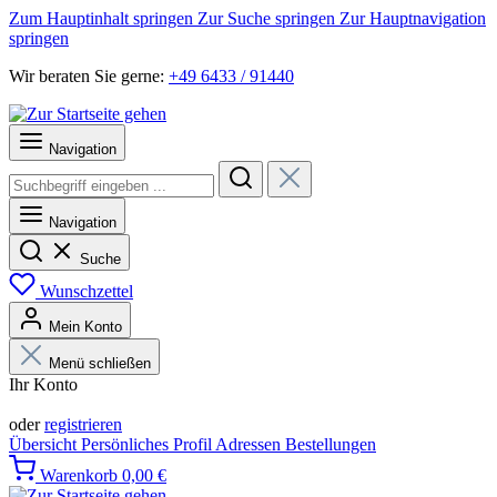
Zum Hauptinhalt springen
Zur Suche springen
Zur Hauptnavigation
springen
Wir beraten Sie gerne:
+49 6433 / 91440
Navigation
Navigation
Suche
Wunschzettel
Mein Konto
Menü schließen
Ihr Konto
Anmelden
oder
registrieren
Übersicht
Persönliches Profil
Adressen
Bestellungen
Warenkorb
0,00 €