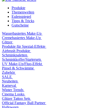
Produkte
Themenwelten
Eulenspiegel
Tipps & Tricks
Gutscheine
Wasserbasiertes Make-Up
Cremebasiertes Make-Up
Glitzer
Produkte für Spezial-Effekte
Airbrush Produkte
Schminkpaletten
Schminkkoffer/Startersets
UV Make-Up/Fluo-Effekt
Pinsel & Schwämme
Zubehör
SALE
Neuheiten
Karneval
Winter Trends
Cinema Looks
Glitzer Tattoo Sets
Official Fantasy Ball Partner
Halloween