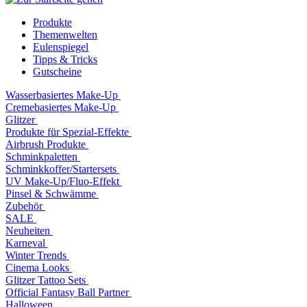
Produkte
Themenwelten
Eulenspiegel
Tipps & Tricks
Gutscheine
Wasserbasiertes Make-Up
Cremebasiertes Make-Up
Glitzer
Produkte für Spezial-Effekte
Airbrush Produkte
Schminkpaletten
Schminkkoffer/Startersets
UV Make-Up/Fluo-Effekt
Pinsel & Schwämme
Zubehör
SALE
Neuheiten
Karneval
Winter Trends
Cinema Looks
Glitzer Tattoo Sets
Official Fantasy Ball Partner
Halloween