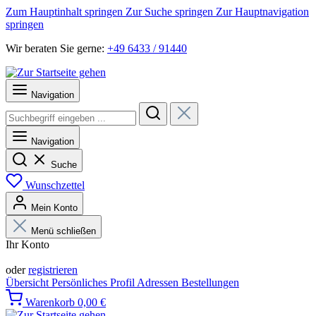
Zum Hauptinhalt springen
Zur Suche springen
Zur Hauptnavigation
springen
Wir beraten Sie gerne:
+49 6433 / 91440
Navigation
Navigation
Suche
Wunschzettel
Mein Konto
Menü schließen
Ihr Konto
Anmelden
oder
registrieren
Übersicht
Persönliches Profil
Adressen
Bestellungen
Warenkorb
0,00 €