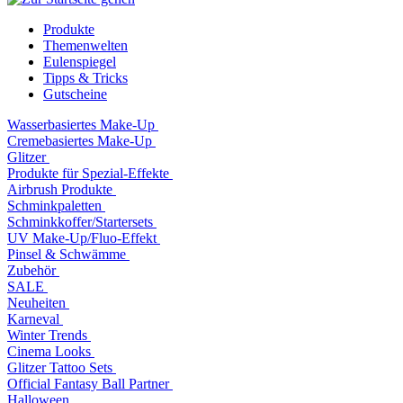
Produkte
Themenwelten
Eulenspiegel
Tipps & Tricks
Gutscheine
Wasserbasiertes Make-Up
Cremebasiertes Make-Up
Glitzer
Produkte für Spezial-Effekte
Airbrush Produkte
Schminkpaletten
Schminkkoffer/Startersets
UV Make-Up/Fluo-Effekt
Pinsel & Schwämme
Zubehör
SALE
Neuheiten
Karneval
Winter Trends
Cinema Looks
Glitzer Tattoo Sets
Official Fantasy Ball Partner
Halloween