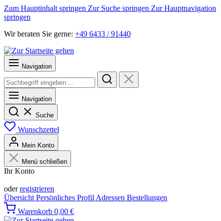
Zum Hauptinhalt springen
Zur Suche springen
Zur Hauptnavigation
springen
Wir beraten Sie gerne:
+49 6433 / 91440
Navigation
Navigation
Suche
Wunschzettel
Mein Konto
Menü schließen
Ihr Konto
Anmelden
oder
registrieren
Übersicht
Persönliches Profil
Adressen
Bestellungen
Warenkorb
0,00 €