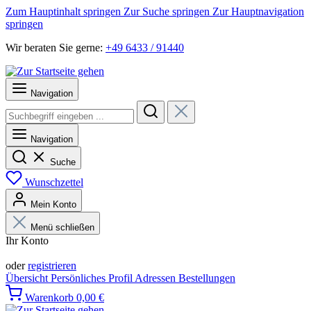
Zum Hauptinhalt springen
Zur Suche springen
Zur Hauptnavigation
springen
Wir beraten Sie gerne:
+49 6433 / 91440
Navigation
Navigation
Suche
Wunschzettel
Mein Konto
Menü schließen
Ihr Konto
Anmelden
oder
registrieren
Übersicht
Persönliches Profil
Adressen
Bestellungen
Warenkorb
0,00 €