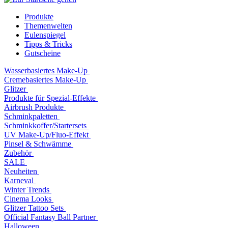
Produkte
Themenwelten
Eulenspiegel
Tipps & Tricks
Gutscheine
Wasserbasiertes Make-Up
Cremebasiertes Make-Up
Glitzer
Produkte für Spezial-Effekte
Airbrush Produkte
Schminkpaletten
Schminkkoffer/Startersets
UV Make-Up/Fluo-Effekt
Pinsel & Schwämme
Zubehör
SALE
Neuheiten
Karneval
Winter Trends
Cinema Looks
Glitzer Tattoo Sets
Official Fantasy Ball Partner
Halloween