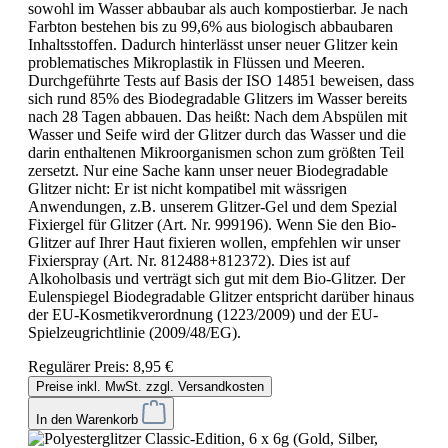
sowohl im Wasser abbaubar als auch kompostierbar. Je nach
Farbton bestehen bis zu 99,6% aus biologisch abbaubaren
Inhaltsstoffen. Dadurch hinterlässt unser neuer Glitzer kein
problematisches Mikroplastik in Flüssen und Meeren.
Durchgeführte Tests auf Basis der ISO 14851 beweisen, dass
sich rund 85% des Biodegradable Glitzers im Wasser bereits
nach 28 Tagen abbauen. Das heißt: Nach dem Abspülen mit
Wasser und Seife wird der Glitzer durch das Wasser und die
darin enthaltenen Mikroorganismen schon zum größten Teil
zersetzt. Nur eine Sache kann unser neuer Biodegradable
Glitzer nicht: Er ist nicht kompatibel mit wässrigen
Anwendungen, z.B. unserem Glitzer-Gel und dem Spezial
Fixiergel für Glitzer (Art. Nr. 999196). Wenn Sie den Bio-
Glitzer auf Ihrer Haut fixieren wollen, empfehlen wir unser
Fixierspray (Art. Nr. 812488+812372). Dies ist auf
Alkoholbasis und verträgt sich gut mit dem Bio-Glitzer. Der
Eulenspiegel Biodegradable Glitzer entspricht darüber hinaus
der EU-Kosmetikverordnung (1223/2009) und der EU-
Spielzeugrichtlinie (2009/48/EG).
Regulärer Preis:
8,95 €
Preise inkl. MwSt. zzgl. Versandkosten
In den Warenkorb