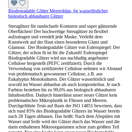
Biodegradable Glitter Meeresblau, 6g wasserlöslicher,
biologisch abbaubarer Glitzer
Streuglitzer für randscharfe Konturen und super glänzende
Oberflächen! Der hochwertige Streuglitzer ist flexibel
aufzutragen und veredelt jede Maske. Verleiht dem
Kunstwerk auf der Haut einen besonderen Glanz und
Glamour. Der Biodegradable Glitzer von Eulenspiegel: Der
Glitzer, der schon fit ist für die Zukunft! Eulenspiegel
Biodegradable Glitzer wird aus nachhaltig angebauter
Cellulose hergestellt (PEFC zertifiziert). Durch die
Verwendung von zertifizierter Cellulose nehmen wir Abstand
von problematisch gewonnener Cellulose, z.B. aus
Eukalyptus Monokulturen. Der Glitzer wasserlöslich und
sowohl im Wasser abbaubar als auch kompostierbar. Je nach
Farbton bestehen bis zu 99,6% aus biologisch abbaubaren
Inhaltsstoffen. Dadurch hinterlässt unser neuer Glitzer kein
problematisches Mikroplastik in Flüssen und Meeren.
Durchgeführte Tests auf Basis der ISO 14851 beweisen, dass
sich rund 85% des Biodegradable Glitzers im Wasser bereits
nach 28 Tagen abbauen. Das heißt: Nach dem Abspülen mit
Wasser und Seife wird der Glitzer durch das Wasser und die
darin enthaltenen Mikroorganismen schon zum größten Teil