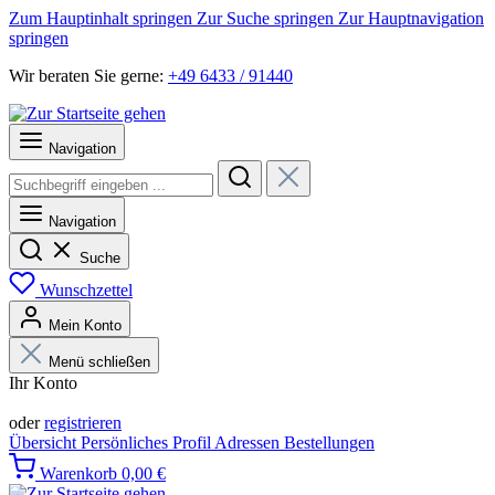
Zum Hauptinhalt springen
Zur Suche springen
Zur Hauptnavigation
springen
Wir beraten Sie gerne:
+49 6433 / 91440
Navigation
Navigation
Suche
Wunschzettel
Mein Konto
Menü schließen
Ihr Konto
Anmelden
oder
registrieren
Übersicht
Persönliches Profil
Adressen
Bestellungen
Warenkorb
0,00 €