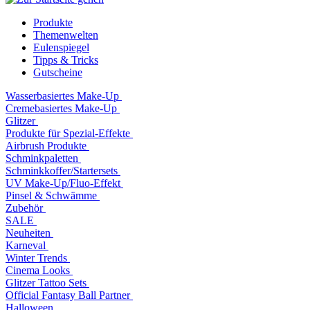
Produkte
Themenwelten
Eulenspiegel
Tipps & Tricks
Gutscheine
Wasserbasiertes Make-Up
Cremebasiertes Make-Up
Glitzer
Produkte für Spezial-Effekte
Airbrush Produkte
Schminkpaletten
Schminkkoffer/Startersets
UV Make-Up/Fluo-Effekt
Pinsel & Schwämme
Zubehör
SALE
Neuheiten
Karneval
Winter Trends
Cinema Looks
Glitzer Tattoo Sets
Official Fantasy Ball Partner
Halloween