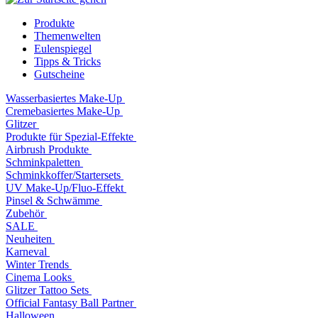
Produkte
Themenwelten
Eulenspiegel
Tipps & Tricks
Gutscheine
Wasserbasiertes Make-Up
Cremebasiertes Make-Up
Glitzer
Produkte für Spezial-Effekte
Airbrush Produkte
Schminkpaletten
Schminkkoffer/Startersets
UV Make-Up/Fluo-Effekt
Pinsel & Schwämme
Zubehör
SALE
Neuheiten
Karneval
Winter Trends
Cinema Looks
Glitzer Tattoo Sets
Official Fantasy Ball Partner
Halloween