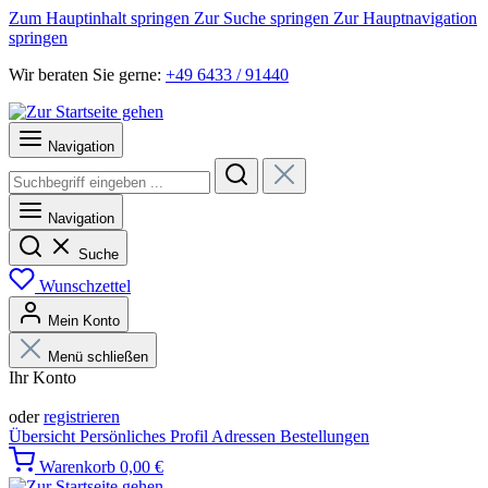
Zum Hauptinhalt springen
Zur Suche springen
Zur Hauptnavigation
springen
Wir beraten Sie gerne:
+49 6433 / 91440
Navigation
Navigation
Suche
Wunschzettel
Mein Konto
Menü schließen
Ihr Konto
Anmelden
oder
registrieren
Übersicht
Persönliches Profil
Adressen
Bestellungen
Warenkorb
0,00 €