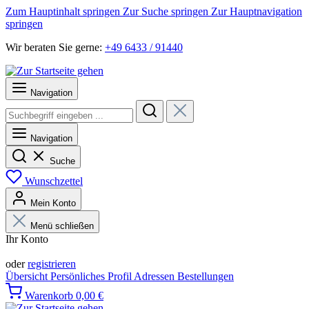
Zum Hauptinhalt springen
Zur Suche springen
Zur Hauptnavigation
springen
Wir beraten Sie gerne:
+49 6433 / 91440
Navigation
Navigation
Suche
Wunschzettel
Mein Konto
Menü schließen
Ihr Konto
Anmelden
oder
registrieren
Übersicht
Persönliches Profil
Adressen
Bestellungen
Warenkorb
0,00 €