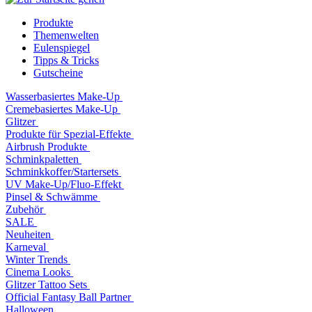
Produkte
Themenwelten
Eulenspiegel
Tipps & Tricks
Gutscheine
Wasserbasiertes Make-Up
Cremebasiertes Make-Up
Glitzer
Produkte für Spezial-Effekte
Airbrush Produkte
Schminkpaletten
Schminkkoffer/Startersets
UV Make-Up/Fluo-Effekt
Pinsel & Schwämme
Zubehör
SALE
Neuheiten
Karneval
Winter Trends
Cinema Looks
Glitzer Tattoo Sets
Official Fantasy Ball Partner
Halloween