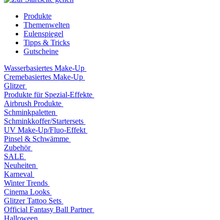
Produkte
Themenwelten
Eulenspiegel
Tipps & Tricks
Gutscheine
Wasserbasiertes Make-Up
Cremebasiertes Make-Up
Glitzer
Produkte für Spezial-Effekte
Airbrush Produkte
Schminkpaletten
Schminkkoffer/Startersets
UV Make-Up/Fluo-Effekt
Pinsel & Schwämme
Zubehör
SALE
Neuheiten
Karneval
Winter Trends
Cinema Looks
Glitzer Tattoo Sets
Official Fantasy Ball Partner
Halloween