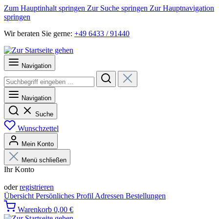
Zum Hauptinhalt springen
Zur Suche springen
Zur Hauptnavigation
springen
Wir beraten Sie gerne:
+49 6433 / 91440
Navigation
Navigation
Suche
Wunschzettel
Mein Konto
Menü schließen
Ihr Konto
Anmelden
oder
registrieren
Übersicht
Persönliches Profil
Adressen
Bestellungen
Warenkorb
0,00 €