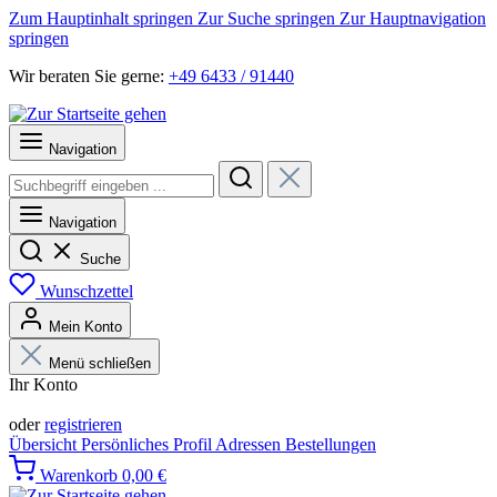
Zum Hauptinhalt springen
Zur Suche springen
Zur Hauptnavigation
springen
Wir beraten Sie gerne:
+49 6433 / 91440
Navigation
Navigation
Suche
Wunschzettel
Mein Konto
Menü schließen
Ihr Konto
Anmelden
oder
registrieren
Übersicht
Persönliches Profil
Adressen
Bestellungen
Warenkorb
0,00 €