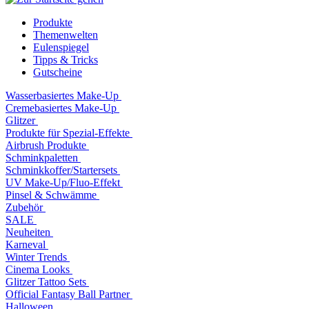
Produkte
Themenwelten
Eulenspiegel
Tipps & Tricks
Gutscheine
Wasserbasiertes Make-Up
Cremebasiertes Make-Up
Glitzer
Produkte für Spezial-Effekte
Airbrush Produkte
Schminkpaletten
Schminkkoffer/Startersets
UV Make-Up/Fluo-Effekt
Pinsel & Schwämme
Zubehör
SALE
Neuheiten
Karneval
Winter Trends
Cinema Looks
Glitzer Tattoo Sets
Official Fantasy Ball Partner
Halloween