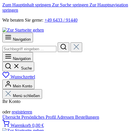
Zum Hauptinhalt springen
Zur Suche springen
Zur Hauptnavigation
springen
Wir beraten Sie gerne:
+49 6433 / 91440
Navigation
Navigation
Suche
Wunschzettel
Mein Konto
Menü schließen
Ihr Konto
Anmelden
oder
registrieren
Übersicht
Persönliches Profil
Adressen
Bestellungen
Warenkorb
0,00 €