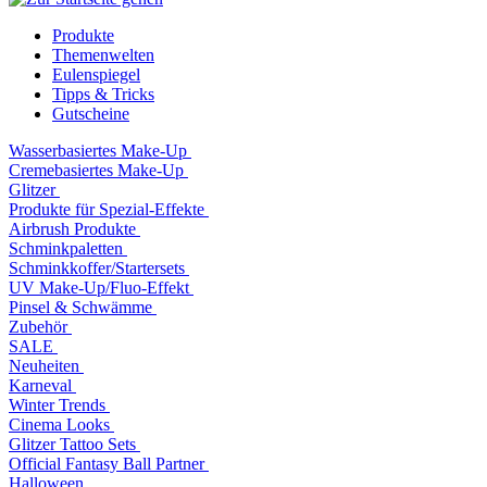
Produkte
Themenwelten
Eulenspiegel
Tipps & Tricks
Gutscheine
Wasserbasiertes Make-Up
Cremebasiertes Make-Up
Glitzer
Produkte für Spezial-Effekte
Airbrush Produkte
Schminkpaletten
Schminkkoffer/Startersets
UV Make-Up/Fluo-Effekt
Pinsel & Schwämme
Zubehör
SALE
Neuheiten
Karneval
Winter Trends
Cinema Looks
Glitzer Tattoo Sets
Official Fantasy Ball Partner
Halloween