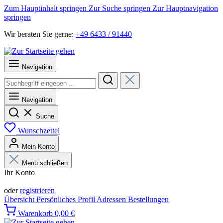
Zum Hauptinhalt springen
Zur Suche springen
Zur Hauptnavigation
springen
Wir beraten Sie gerne:
+49 6433 / 91440
Navigation
Navigation
Suche
Wunschzettel
Mein Konto
Menü schließen
Ihr Konto
Anmelden
oder
registrieren
Übersicht
Persönliches Profil
Adressen
Bestellungen
Warenkorb
0,00 €