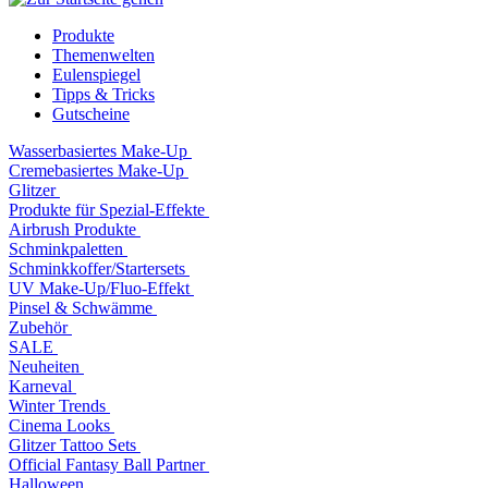
Produkte
Themenwelten
Eulenspiegel
Tipps & Tricks
Gutscheine
Wasserbasiertes Make-Up
Cremebasiertes Make-Up
Glitzer
Produkte für Spezial-Effekte
Airbrush Produkte
Schminkpaletten
Schminkkoffer/Startersets
UV Make-Up/Fluo-Effekt
Pinsel & Schwämme
Zubehör
SALE
Neuheiten
Karneval
Winter Trends
Cinema Looks
Glitzer Tattoo Sets
Official Fantasy Ball Partner
Halloween