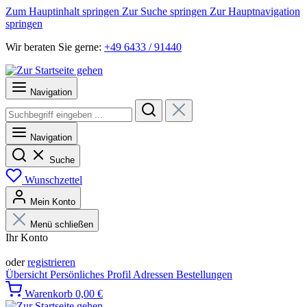
Zum Hauptinhalt springen
Zur Suche springen
Zur Hauptnavigation
springen
Wir beraten Sie gerne:
+49 6433 / 91440
Navigation
Navigation
Suche
Wunschzettel
Mein Konto
Menü schließen
Ihr Konto
Anmelden
oder
registrieren
Übersicht
Persönliches Profil
Adressen
Bestellungen
Warenkorb
0,00 €