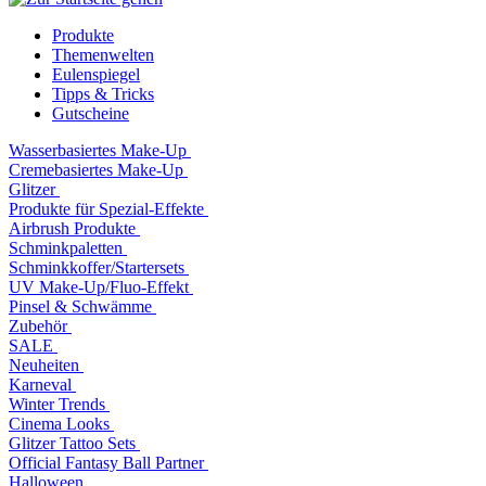
Produkte
Themenwelten
Eulenspiegel
Tipps & Tricks
Gutscheine
Wasserbasiertes Make-Up
Cremebasiertes Make-Up
Glitzer
Produkte für Spezial-Effekte
Airbrush Produkte
Schminkpaletten
Schminkkoffer/Startersets
UV Make-Up/Fluo-Effekt
Pinsel & Schwämme
Zubehör
SALE
Neuheiten
Karneval
Winter Trends
Cinema Looks
Glitzer Tattoo Sets
Official Fantasy Ball Partner
Halloween