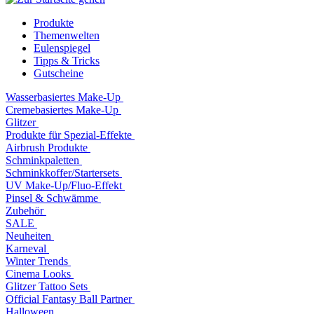
Produkte
Themenwelten
Eulenspiegel
Tipps & Tricks
Gutscheine
Wasserbasiertes Make-Up
Cremebasiertes Make-Up
Glitzer
Produkte für Spezial-Effekte
Airbrush Produkte
Schminkpaletten
Schminkkoffer/Startersets
UV Make-Up/Fluo-Effekt
Pinsel & Schwämme
Zubehör
SALE
Neuheiten
Karneval
Winter Trends
Cinema Looks
Glitzer Tattoo Sets
Official Fantasy Ball Partner
Halloween