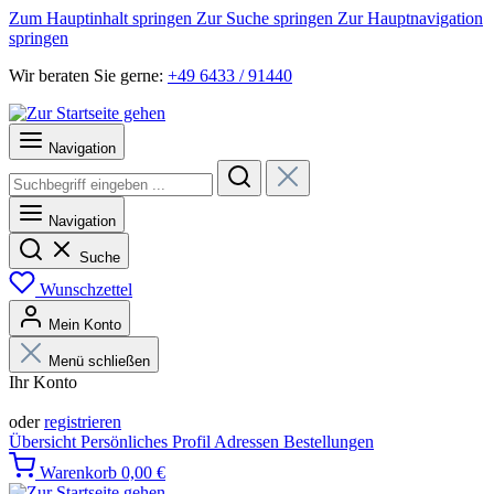
Zum Hauptinhalt springen
Zur Suche springen
Zur Hauptnavigation
springen
Wir beraten Sie gerne:
+49 6433 / 91440
Navigation
Navigation
Suche
Wunschzettel
Mein Konto
Menü schließen
Ihr Konto
Anmelden
oder
registrieren
Übersicht
Persönliches Profil
Adressen
Bestellungen
Warenkorb
0,00 €