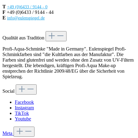
T
+49 (0)6433 / 9144 - 0
F
+49 (0)6433 / 9144 - 44
E
info@eulenspiegel.de
Vertrag widerrufen
Qualität aus Tradition
Profi-Aqua-Schminke "Made in Germany". Eulenspiegel Profi-
Schminkfarben sind "die Kultfarben aus der Manufaktur". Die
Farben sind glutenfrei und werden ohne den Zusatz von UV-Filtern
hergestellt. Die lebendigen, kräftigen Profi-Aqua Make-up
enstprechen der Richtlinie 2009/48/EG über die Sicherheit von
Spielzeug.
Social
Facebook
Instagram
TikTok
Youtube
Meta