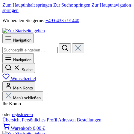
Zum Hauptinhalt springen
Zur Suche springen
Zur Hauptnavigation
springen
Wir beraten Sie gerne:
+49 6433 / 91440
Navigation
Navigation
Suche
Wunschzettel
Mein Konto
Menü schließen
Ihr Konto
Anmelden
oder
registrieren
Übersicht
Persönliches Profil
Adressen
Bestellungen
Warenkorb
0,00 €