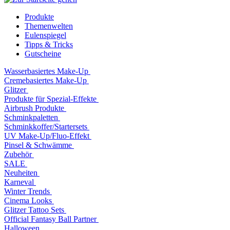
Produkte
Themenwelten
Eulenspiegel
Tipps & Tricks
Gutscheine
Wasserbasiertes Make-Up
Cremebasiertes Make-Up
Glitzer
Produkte für Spezial-Effekte
Airbrush Produkte
Schminkpaletten
Schminkkoffer/Startersets
UV Make-Up/Fluo-Effekt
Pinsel & Schwämme
Zubehör
SALE
Neuheiten
Karneval
Winter Trends
Cinema Looks
Glitzer Tattoo Sets
Official Fantasy Ball Partner
Halloween