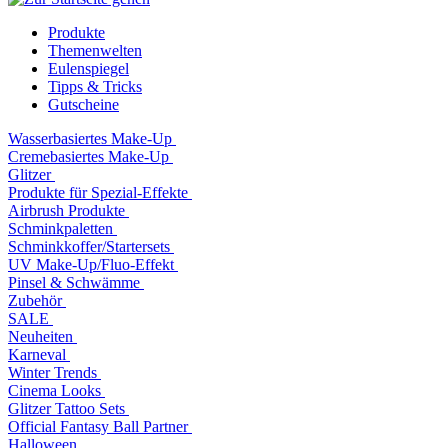
Produkte
Themenwelten
Eulenspiegel
Tipps & Tricks
Gutscheine
Wasserbasiertes Make-Up
Cremebasiertes Make-Up
Glitzer
Produkte für Spezial-Effekte
Airbrush Produkte
Schminkpaletten
Schminkkoffer/Startersets
UV Make-Up/Fluo-Effekt
Pinsel & Schwämme
Zubehör
SALE
Neuheiten
Karneval
Winter Trends
Cinema Looks
Glitzer Tattoo Sets
Official Fantasy Ball Partner
Halloween