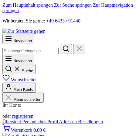
Zum Hauptinhalt springen
Zur Suche springen
Zur Hauptnavigation
springen
Wir beraten Sie gerne:
+49 6433 / 91440
Navigation
Navigation
Suche
Wunschzettel
Mein Konto
Menü schließen
Ihr Konto
Anmelden
oder
registrieren
Übersicht
Persönliches Profil
Adressen
Bestellungen
Warenkorb
0,00 €