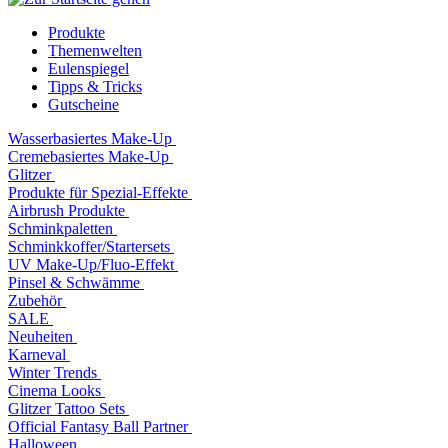
Produkte
Themenwelten
Eulenspiegel
Tipps & Tricks
Gutscheine
Wasserbasiertes Make-Up
Cremebasiertes Make-Up
Glitzer
Produkte für Spezial-Effekte
Airbrush Produkte
Schminkpaletten
Schminkkoffer/Startersets
UV Make-Up/Fluo-Effekt
Pinsel & Schwämme
Zubehör
SALE
Neuheiten
Karneval
Winter Trends
Cinema Looks
Glitzer Tattoo Sets
Official Fantasy Ball Partner
Halloween