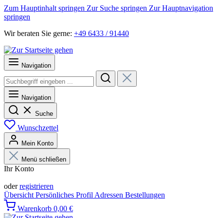
Zum Hauptinhalt springen
Zur Suche springen
Zur Hauptnavigation
springen
Wir beraten Sie gerne:
+49 6433 / 91440
Navigation
Navigation
Suche
Wunschzettel
Mein Konto
Menü schließen
Ihr Konto
Anmelden
oder
registrieren
Übersicht
Persönliches Profil
Adressen
Bestellungen
Warenkorb
0,00 €