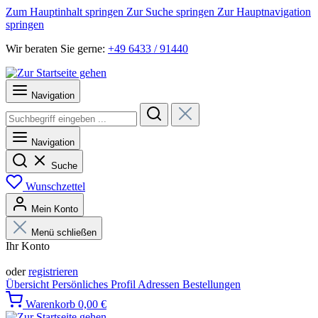
Zum Hauptinhalt springen
Zur Suche springen
Zur Hauptnavigation
springen
Wir beraten Sie gerne:
+49 6433 / 91440
Navigation
Navigation
Suche
Wunschzettel
Mein Konto
Menü schließen
Ihr Konto
Anmelden
oder
registrieren
Übersicht
Persönliches Profil
Adressen
Bestellungen
Warenkorb
0,00 €