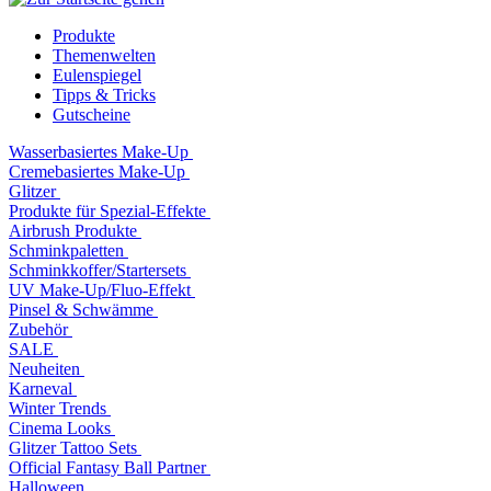
Produkte
Themenwelten
Eulenspiegel
Tipps & Tricks
Gutscheine
Wasserbasiertes Make-Up
Cremebasiertes Make-Up
Glitzer
Produkte für Spezial-Effekte
Airbrush Produkte
Schminkpaletten
Schminkkoffer/Startersets
UV Make-Up/Fluo-Effekt
Pinsel & Schwämme
Zubehör
SALE
Neuheiten
Karneval
Winter Trends
Cinema Looks
Glitzer Tattoo Sets
Official Fantasy Ball Partner
Halloween