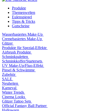
Produkte
Themenwelten
Eulenspiegel
Tipps & Tricks
Gutscheine
Wasserbasiertes Make-Up
Cremebasiertes Make-Up
Glitzer
Produkte für Spezial-Effekte
Airbrush Produkte
Schminkpaletten
Schminkkoffer/Startersets
UV Make-Up/Fluo-Effekt
Pinsel & Schwämme
Zubehör
SALE
Neuheiten
Karneval
Winter Trends
Cinema Looks
Glitzer Tattoo Sets
Official Fantasy Ball Partner
Halloween