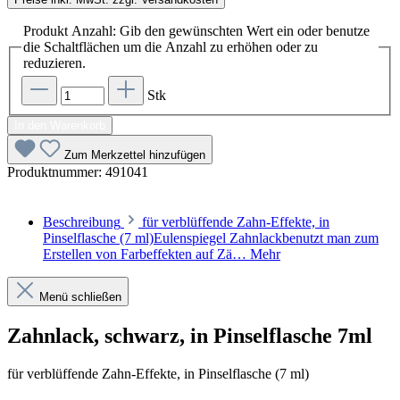
Produkt Anzahl: Gib den gewünschten Wert ein oder benutze
die Schaltflächen um die Anzahl zu erhöhen oder zu
reduzieren.
Stk
In den Warenkorb
Zum Merkzettel hinzufügen
Produktnummer:
491041
Beschreibung
für verblüffende Zahn-Effekte, in
Pinselflasche (7 ml)Eulenspiegel Zahnlackbenutzt man zum
Erstellen von Farbeffekten auf Zä…
Mehr
Menü schließen
Zahnlack, schwarz, in Pinselflasche 7ml
für verblüffende Zahn-Effekte, in Pinselflasche (7 ml)