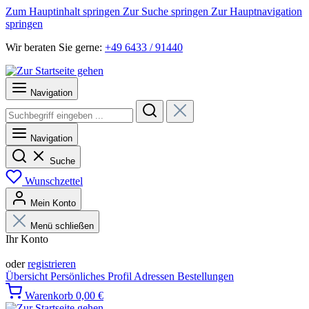
Zum Hauptinhalt springen
Zur Suche springen
Zur Hauptnavigation
springen
Wir beraten Sie gerne:
+49 6433 / 91440
Navigation
Navigation
Suche
Wunschzettel
Mein Konto
Menü schließen
Ihr Konto
Anmelden
oder
registrieren
Übersicht
Persönliches Profil
Adressen
Bestellungen
Warenkorb
0,00 €