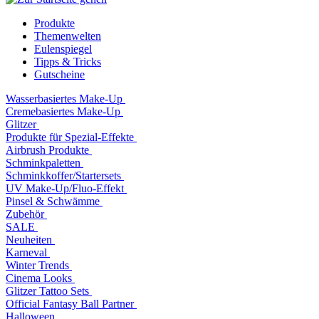
Produkte
Themenwelten
Eulenspiegel
Tipps & Tricks
Gutscheine
Wasserbasiertes Make-Up
Cremebasiertes Make-Up
Glitzer
Produkte für Spezial-Effekte
Airbrush Produkte
Schminkpaletten
Schminkkoffer/Startersets
UV Make-Up/Fluo-Effekt
Pinsel & Schwämme
Zubehör
SALE
Neuheiten
Karneval
Winter Trends
Cinema Looks
Glitzer Tattoo Sets
Official Fantasy Ball Partner
Halloween