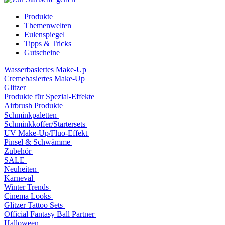
Produkte
Themenwelten
Eulenspiegel
Tipps & Tricks
Gutscheine
Wasserbasiertes Make-Up
Cremebasiertes Make-Up
Glitzer
Produkte für Spezial-Effekte
Airbrush Produkte
Schminkpaletten
Schminkkoffer/Startersets
UV Make-Up/Fluo-Effekt
Pinsel & Schwämme
Zubehör
SALE
Neuheiten
Karneval
Winter Trends
Cinema Looks
Glitzer Tattoo Sets
Official Fantasy Ball Partner
Halloween