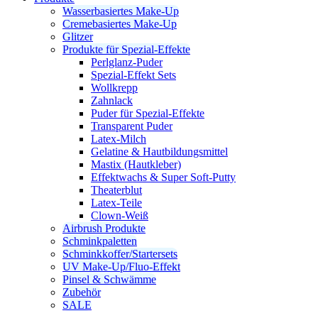
Wasserbasiertes Make-Up
Cremebasiertes Make-Up
Glitzer
Produkte für Spezial-Effekte
Perlglanz-Puder
Spezial-Effekt Sets
Wollkrepp
Zahnlack
Puder für Spezial-Effekte
Transparent Puder
Latex-Milch
Gelatine & Hautbildungsmittel
Mastix (Hautkleber)
Effektwachs & Super Soft-Putty
Theaterblut
Latex-Teile
Clown-Weiß
Airbrush Produkte
Schminkpaletten
Schminkkoffer/Startersets
UV Make-Up/Fluo-Effekt
Pinsel & Schwämme
Zubehör
SALE