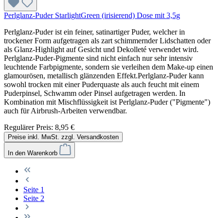
Perlglanz-Puder StarlightGreen (irisierend) Dose mit 3,5g
Perlglanz-Puder ist ein feiner, satinartiger Puder, welcher in
trockener Form aufgetragen als zart schimmernder Lidschatten oder
als Glanz-Highlight auf Gesicht und Dekolleté verwendet wird.
Perlglanz-Puder-Pigmente sind nicht einfach nur sehr intensiv
leuchtende Farbpigmente, sondern sie verleihen dem Make-up einen
glamourösen, metallisch glänzenden Effekt.Perlglanz-Puder kann
sowohl trocken mit einer Puderquaste als auch feucht mit einem
Puderpinsel, Schwamm oder Pinsel aufgetragen werden. In
Kombination mit Mischflüssigkeit ist Perlglanz-Puder ("Pigmente")
auch für Airbrush-Arbeiten verwendbar.
Regulärer Preis:
8,95 €
Preise inkl. MwSt. zzgl. Versandkosten
In den Warenkorb
Seite
1
Seite
2