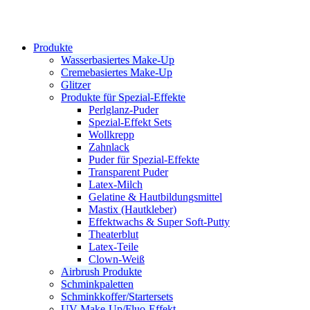
Produkte
Wasserbasiertes Make-Up
Cremebasiertes Make-Up
Glitzer
Produkte für Spezial-Effekte
Perlglanz-Puder
Spezial-Effekt Sets
Wollkrepp
Zahnlack
Puder für Spezial-Effekte
Transparent Puder
Latex-Milch
Gelatine & Hautbildungsmittel
Mastix (Hautkleber)
Effektwachs & Super Soft-Putty
Theaterblut
Latex-Teile
Clown-Weiß
Airbrush Produkte
Schminkpaletten
Schminkkoffer/Startersets
UV Make-Up/Fluo-Effekt