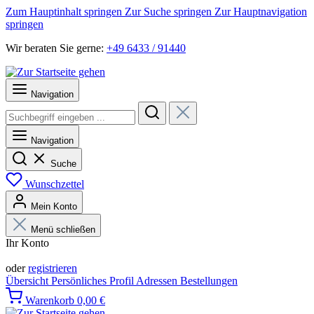
Zum Hauptinhalt springen
Zur Suche springen
Zur Hauptnavigation
springen
Wir beraten Sie gerne:
+49 6433 / 91440
Navigation
Navigation
Suche
Wunschzettel
Mein Konto
Menü schließen
Ihr Konto
Anmelden
oder
registrieren
Übersicht
Persönliches Profil
Adressen
Bestellungen
Warenkorb
0,00 €