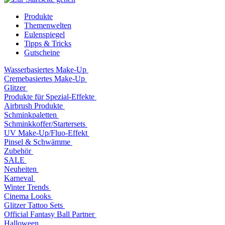
Produkte
Themenwelten
Eulenspiegel
Tipps & Tricks
Gutscheine
Wasserbasiertes Make-Up
Cremebasiertes Make-Up
Glitzer
Produkte für Spezial-Effekte
Airbrush Produkte
Schminkpaletten
Schminkkoffer/Startersets
UV Make-Up/Fluo-Effekt
Pinsel & Schwämme
Zubehör
SALE
Neuheiten
Karneval
Winter Trends
Cinema Looks
Glitzer Tattoo Sets
Official Fantasy Ball Partner
Halloween